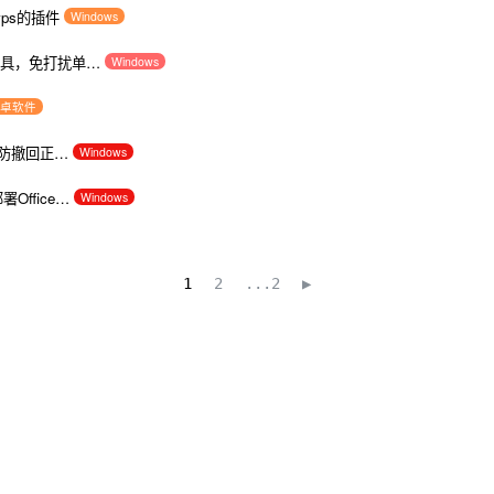
wps的插件
Windows
辅助工具，免打扰单…
Windows
卓软件
息防撤回正…
Windows
署Office…
Windows
1
2
...2
▶