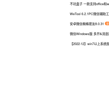
不坑盒子 一款支持office和
WeTool 6.2.1PC微信
安卓微信蜘蛛密友8.0.31
安
微信Windows版 多开&消
【2022-12】win7以上系统部